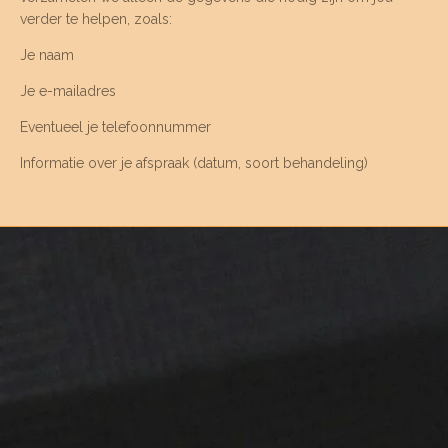
verder te helpen, zoals:
Je naam
Je e-mailadres
Eventueel je telefoonnummer
Informatie over je afspraak (datum, soort behandeling)